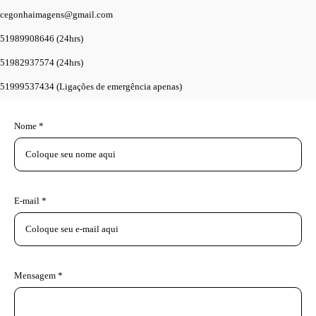
cegonhaimagens@gmail.com
51989908646 (24hrs)
51982937574 (24hrs)
51999537434 (Ligações de emergência apenas)
Nome *
E-mail *
Mensagem *